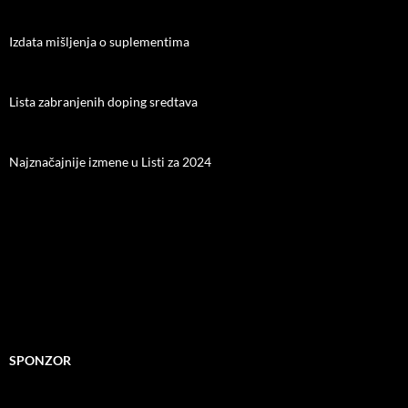
Izdata mišljenja o suplementima
Lista zabranjenih doping sredtava
Najznačajnije izmene u Listi za 2024
SPONZOR