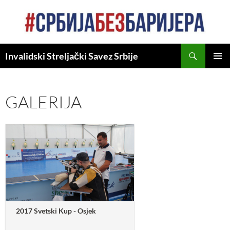
Skip
to
content
Search
Invalidski Streljački Savez Srbije
PRIMAR
MENU
GALERIJA
2017 Svetski Kup - Osjek