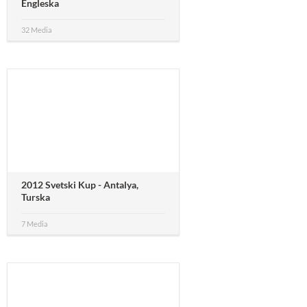
Engleska
32 Media
2012 Svetski Kup - Antalya,
Turska
7 Media