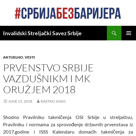
Skip
to
content
Search
Invalidski Streljački Savez Srbije
PRIMAR
MENU
AKTUELNO
,
VESTI
PRVENSTVO SRBIJE
VAZDUŠNIKM I MK
ORUŽJEM 2018
JUNE 15, 2018
RASTKO JOKIC
Shodno Pravilniku takmičenja OSI Srbije u streljaštvu,
Pravilniku i normama za sprovođenje državnih prvenstava iz
2017.godine i ISSS Kalendaru domaćih takmičenja za