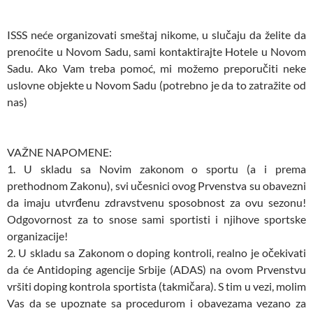
ISSS neće organizovati smeštaj nikome, u slučaju da želite da
prenoćite u Novom Sadu, sami kontaktirajte Hotele u Novom
Sadu. Ako Vam treba pomoć, mi možemo preporučiti neke
uslovne objekte u Novom Sadu (potrebno je da to zatražite od
nas)
VAŽNE NAPOMENE:
1. U skladu sa Novim zakonom o sportu (a i prema
prethodnom Zakonu), svi učesnici ovog Prvenstva su obavezni
da imaju utvrđenu zdravstvenu sposobnost za ovu sezonu!
Odgovornost za to snose sami sportisti i njihove sportske
organizacije!
2. U skladu sa Zakonom o doping kontroli, realno je očekivati
da će Antidoping agencije Srbije (ADAS) na ovom Prvenstvu
vršiti doping kontrola sportista (takmičara). S tim u vezi, molim
Vas da se upoznate sa procedurom i obavezama vezano za