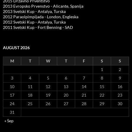
2015 Državno Prventstvo
2013 Evropsko Prvenstvo - Alicante, Spanija
2013 Svetski Kup - Antalya, Turska
2012 Paraolpimpijada - London, Engleska
2012 Svetski Kup - Antalya, Turska
2011 Svetski Kup - Fort Benning - SAD
AUGUST 2026
M
T
W
T
F
S
S
1
2
3
4
5
6
7
8
9
10
11
12
13
14
15
16
17
18
19
20
21
22
23
24
25
26
27
28
29
30
31
« Sep