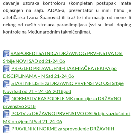
davanje uzoraka kontroloru (kompletan postupak imate
objašnjen na sajtu ADAS-a, prezentator u mini filmu je
atletičarka Ivana Španović) ili tražite informacije od mene ili
nekog od naših strelaca paraolimpijaca (svi su imali doping
kontrole na Međunarodnim takmičenjima).
RASPORED I SATNICA DRŽAVNOG PRVENSTVA OSI
Srbije NOVI SAD od 21-24_06
PREGLED PRIJAVLJENIH TAKMIAČRA i EKIPA po
DISCIPLINAMA – N Sad 21-24_06
STARTNE LISTE za DRŽAVNO PRVENSTVO OSI Srbije
Novi Sad od 21 – 24_06_2018god
NORMATIV RASPODELE MK municije za DRŽAVNO
prvenstvo 2018
POZIV za DRŽAVNO PRVENSTVO OSI Srbije vazdušnim i
MK oružjem N Sad 21-24_06
PRAVILNIK I NORME za sprovođenje DRŽAVNIH