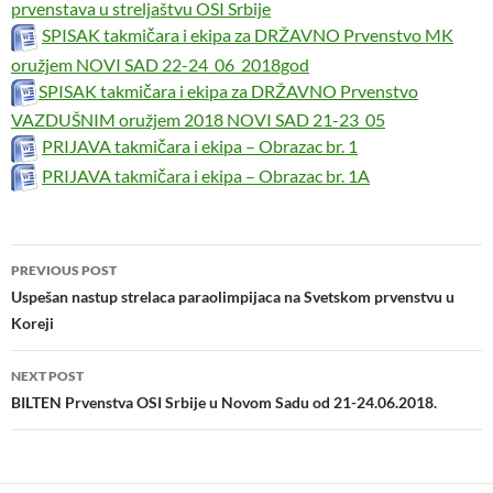
prvenstava u streljaštvu OSI Srbije
SPISAK takmičara i ekipa za DRŽAVNO Prvenstvo MK
oružjem NOVI SAD 22-24_06_2018god
SPISAK takmičara i ekipa za DRŽAVNO Prvenstvo
VAZDUŠNIM oružjem 2018 NOVI SAD 21-23_05
PRIJAVA takmičara i ekipa – Obrazac br. 1
PRIJAVA takmičara i ekipa – Obrazac br. 1A
Post
PREVIOUS POST
navigation
Uspešan nastup strelaca paraolimpijaca na Svetskom prvenstvu u
Koreji
NEXT POST
BILTEN Prvenstva OSI Srbije u Novom Sadu od 21-24.06.2018.