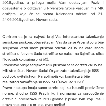
2018.godinu, u prilogu mejla Vam dostavljam Poziv i
obaveštenje o održavanju Prvenstva Srbije vazdušnim i MK
oružjem, koje će se prema Kalendaru održati od 21-
24.06.2018.godine u Novom sadu.
Obzirom da je za najveći broj Vas interesantno takmičenje
serijskom puškom, obaveštavam Vas da će se Prvenstvo Srbije
serijskom vazdušnom puškom održati 23.06. na vazdušnom
strelištu u Novom Sadu (strelište se nalazi na Sajmištu, ulica
Novosadskog sajma broj 60).
Prvenstvo Srbije serijskom MK puškom će se održati 24.06. na
MK strelištu u Novom Sadu! Organizator takmičenja je ISSS
pod pokroviteljstvom Paraolimpijskog komiteta Srbije,
realizatori takmičenja su ISSS i SD “Novi Sad 1790”.
Pravo nastupa imaju samo strelci koji su ispunili predviđene
norme, shodno ISSS Pravilniku i normama za sprovođenje
državnih prvenstava iz 2017.godine (Spisak svih koji imaju
pravo nastupa je u prilogu ovog mejla)!