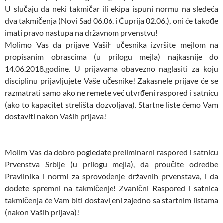
U slučaju da neki takmičar ili ekipa ispuni normu na sledeća
dva takmičenja (Novi Sad 06.06. i Ćuprija 02.06.), oni će takođe
imati pravo nastupa na državnom prvenstvu!
Molimo Vas da prijave Vaših učesnika izvršite mejlom na
propisanim obrascima (u prilogu mejla) najkasnije do
14.06.2018.godine. U prijavama obavezno naglasiti za koju
disciplinu prijavljujete Vaše učesnike! Zakasnele prijave će se
razmatrati samo ako ne remete već utvrđeni raspored i satnicu
(ako to kapacitet strelišta dozvoljava). Startne liste ćemo Vam
dostaviti nakon Vaših prijava!
Molim Vas da dobro pogledate preliminarni raspored i satnicu
Prvenstva Srbije (u prilogu mejla), da proučite odredbe
Pravilnika i normi za sprovođenje državnih prvenstava, i da
dođete spremni na takmičenje! Zvanični Raspored i satnica
takmičenja će Vam biti dostavljeni zajedno sa startnim listama
(nakon Vaših prijava)!