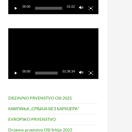
00:00
01:02
Video
Player
00:00
01:36:34
DRZAVNO PRVENSTVO OSI 2025
КАМПАЊА „СРБИЈА БЕЗ БАРИЈЕРА”
EVROPSKO PRVENSTVO
Drzavno prvenstvo OSI Srbije 2023