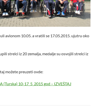
li avionom 10.05. a vratili se 17.05.2015. ujutru oko
ili strelci iz 20 zemalja, medalje su osvojili strelci iz
taj možete preuzeti ovde:
A (Turska) 10-17_5_2015 god – IZVEŠTAJ