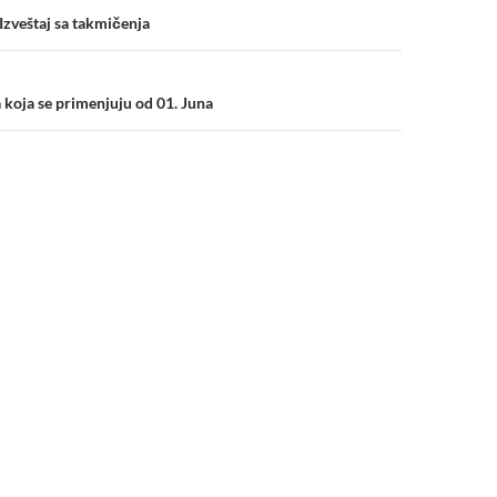
n
zveštaj sa takmičenja
koja se primenjuju od 01. Juna