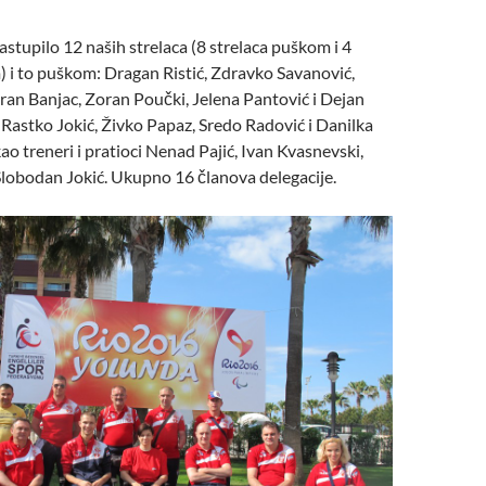
stupilo 12 naših strelaca (8 strelaca puškom i 4
m) i to puškom: Dragan Ristić, Zdravko Savanović,
oran Banjac, Zoran Poučki, Jelena Pantović i Dejan
; Rastko Jokić, Živko Papaz, Sredo Radović i Danilka
ao treneri i pratioci Nenad Pajić, Ivan Kvasnevski,
 Slobodan Jokić. Ukupno 16 članova delegacije.