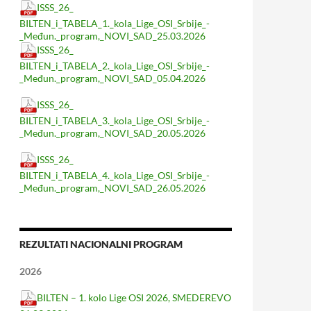
ISSS_26_
BILTEN_i_TABELA_1._kola_Lige_OSI_Srbije_-
_Međun._program,_NOVI_SAD_25.03.2026
ISSS_26_
BILTEN_i_TABELA_2._kola_Lige_OSI_Srbije_-
_Međun._program,_NOVI_SAD_05.04.2026
ISSS_26_
BILTEN_i_TABELA_3._kola_Lige_OSI_Srbije_-
_Međun._program,_NOVI_SAD_20.05.2026
ISSS_26_
BILTEN_i_TABELA_4._kola_Lige_OSI_Srbije_-
_Međun._program,_NOVI_SAD_26.05.2026
REZULTATI NACIONALNI PROGRAM
2026
BILTEN – 1. kolo Lige OSI 2026, SMEDEREVO