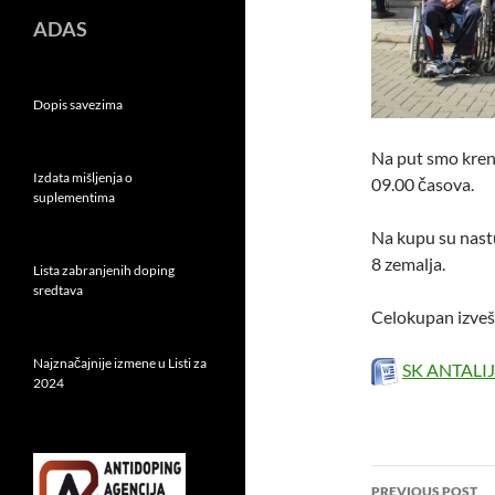
ADAS
Dopis savezima
Na put smo krenu
Izdata mišljenja o
09.00 časova.
suplementima
Na kupu su nastup
8 zemalja.
Lista zabranjenih doping
sredtava
Celokupan izveš
Najznačajnije izmene u Listi za
SK ANTALIJ
2024
Post
PREVIOUS POST