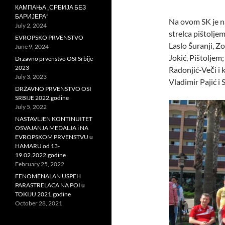
КАМПАЊА „СРБИЈА БЕЗ
БАРИЈЕРА”
Na ovom SK je na
July 2, 2024
strelca pištolje
EVROPSKO PRVENSTVO
Laslo Šuranji, Z
June 9, 2024
Jokić, Pištoljem
Drzavno prvenstvo OSI Srbije
2023
Radonjić-Veči i k
July 3, 2023
Vladimir Pajić i
DRŽAVNO PRVENSTVO OSI
SRBIJE 2022.godine
July 5, 2022
NASTAVLJEN KONTINUITET
OSVAJANJA MEDALJA i NA
EVROPSKOM PRVENSTVU u
HAMARU od 13-
19.02.2022.godine
February 25, 2022
FENOMENALAN USPEH
PARASTRELACA NA POI u
TOKIJU 2021.godine
October 28, 2021